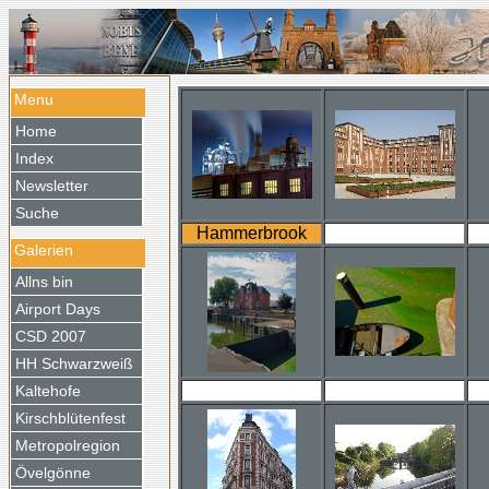
Menu
Home
Index
Newsletter
Suche
Hammerbrook
Galerien
Allns bin
Airport Days
CSD 2007
HH Schwarzweiß
Kaltehofe
Kirschblütenfest
Metropolregion
Övelgönne