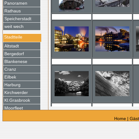
Panoramen
Rathaus
Speicherstadt
weit wech
Stadtteile
Altstadt
Bergedorf
Blankenese
Cranz
Eilbek
Harburg
Kirchwerder
Kl.Grasbrook
Moorfleet
Neustadt
Home
|
Gäs
Reitbrook
Rothenburgsort