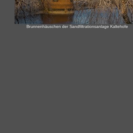
Brunnenhäuschen der Sandfiltrationsanlage Kaltehofe