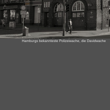
Hamburgs bekannteste Polizeiwache, die Davidwache