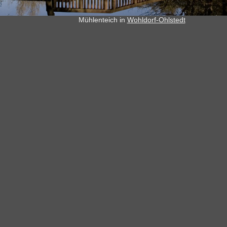
Mühlenteich in
Wohldorf-Ohlstedt