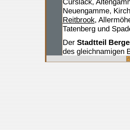
Curslack, Altengam
Neuengamme, Kirch
Reitbrook
, Allermöhe
Tatenberg und Spad
Der
Stadtteil Berg
des gleichnamigen Be
41.019 Einwohner (2
2.
von 11,3km
Umliegende Stadtteil
Billwerder, Lohbrüg
Gemeinden Reinbek,
Kreis Herzogtum Lau
bis östlich an Bergdo