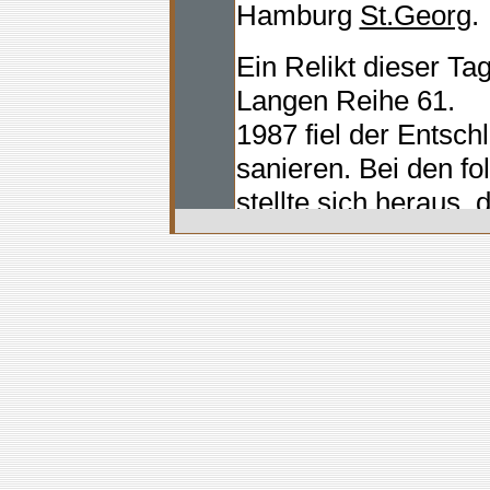
Hamburg
St.Georg
.
Ein Relikt dieser Tag
Langen Reihe 61.
1987 fiel der Entsc
sanieren. Bei den f
stellte sich heraus,
der
Langen Reihe
im
und damit wahrschei
seiner Art in Hambur
Deckenmalerei in d
Rahmen der Sanierun
Viele dieser Somme
Zeit zu Wohngebäud