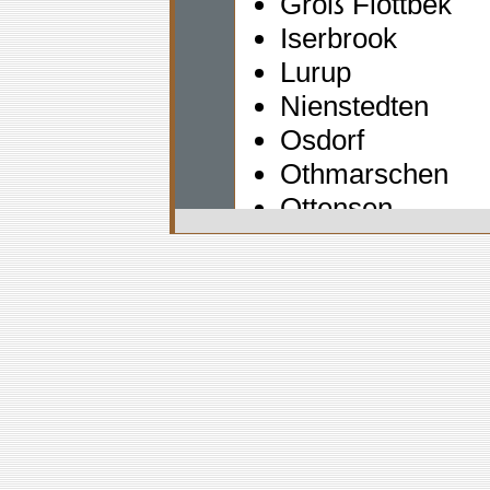
Groß Flottbek
Iserbrook
Lurup
Nienstedten
Osdorf
Othmarschen
Ottensen
Rissen
Sternschanze (se
Sülldorf
Bezirk Bergedorf (1
Allermöhe
Altengamme