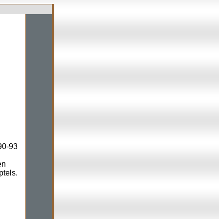
90-93
en
tels.