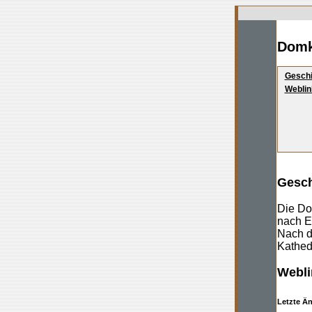
Domk
Geschi
Weblin
Gesch
Die Do
nach E
Nach d
Kathed
Webli
Letzte Ä