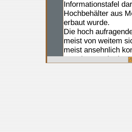
Informationstafel da
Hochbehälter aus Me
erbaut wurde.
Die hoch aufragend
meist von weitem si
meist ansehnlich kon
1972/73 wurde der 
und Lohbrügge auss
Der Wasserturm 
Der Wasserturm is
und beherbergt heut
Querverweise