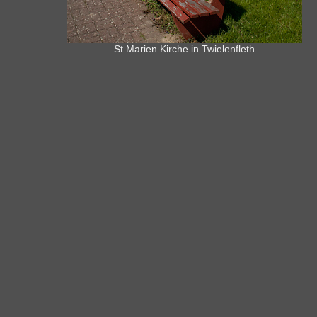
St.Marien Kirche in Twielenfleth